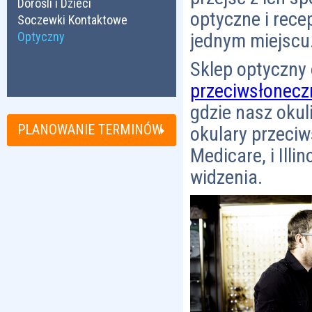
Dorośli i Dzieci
optyczne i rece
Soczewki Kontaktowe
Optyczny
jednym miejscu
Sklep optyczny
przeciwsłonecz
gdzie nasz okul
PLANOWANIE TERMINÓW
okulary przeci
Medicare, i Ill
widzenia.