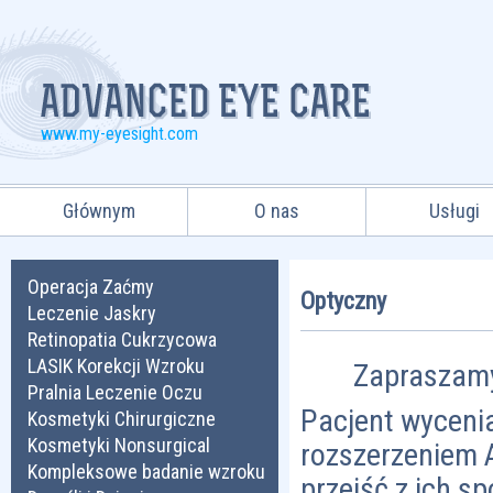
www.my-eyesight.com
Głównym
O nas
Usługi
Operacja Zaćmy
Optyczny
Leczenie Jaskry
Retinopatia Cukrzycowa
LASIK Korekcji Wzroku
Zapraszamy do
Pralnia Leczenie Oczu
Pacjent wycenia
Kosmetyki Chirurgiczne
Kosmetyki Nonsurgical
rozszerzeniem A
Kompleksowe badanie wzroku
przejść z ich sp