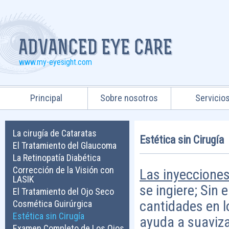
www.my-eyesight.com
Principal
Sobre nosotros
Servicio
La cirugía de Cataratas
Estética sin Cirugía
El Tratamiento del Glaucoma
La Retinopatía Diabética
Corrección de la Visión con
Las inyecciones
LASIK
se ingiere; Sin
El Tratamiento del Ojo Seco
cantidades en l
Cosmética Guirúrgica
Estética sin Cirugía
ayuda a suaviza
Examen Completo de Los Ojos