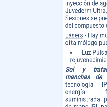
inyección de ag
Juvederm Ultra, 
Sesiones se pu
del compuesto d
Lasers
- Hay mu
oftalmólogo pue
Luz Pulsad
rejuvenecimien
Sol y trata
manchas de 
tecnología I
energía fot
suministrada p
de mano IPL pa