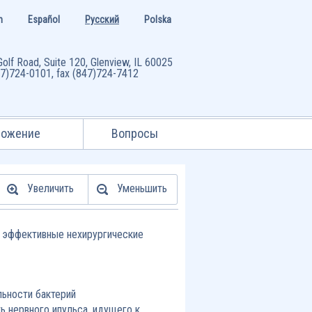
h
Español
Русский
Polska
olf Road, Suite 120, Glenview, IL 60025
47)724-0101, fax (847)724-7412
ложение
Вопросы
Увеличить
Уменьшить
 эффективные нехирургические
льности бактерий
ть нервного ипульса, идущего к