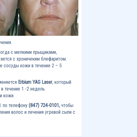
чения.
ногда с мелкими прыщиками,
тается с хроничеким блефаритом.
е сосуды кожи в течение 2 – 5
именяется
Erbium
YAG
Laser
, который
в течение 1 -2 недель.
и кожи.
d. по телефону
(847) 724-0101,
чтобы
ения волос и лечения угревой сыпи с