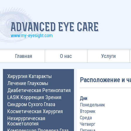
www.my-eyesight.com
Главная
О нас
Услуги
Хирургия Катаракты
Расположение и ч
Лечение Глаукомы
Диабетическая Ретинопатия
LASIK Коррекция Зрения
Дни
Синдром Сухого Глаза
Понедельник
Косметическая Хирургия
Вторник
Среда
Нехирургическая
Косметология
Четверг
Комплексная Проверка Глаз
Пятница,